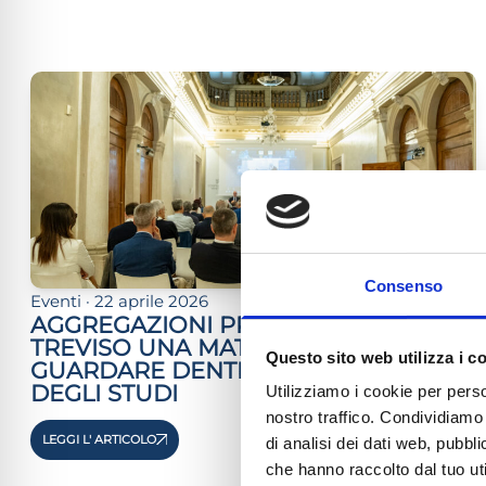
lo sicuro per crisi
lità adatta per ADHD
ità per cecità
ità sicura per epilessia
Consenso
Eventi · 22 aprile 2026
AGGREGAZIONI PROFESSIONALI, A
TREVISO UNA MATTINATA PER
Questo sito web utilizza i c
GUARDARE DENTRO IL FUTURO
DEGLI STUDI
Utilizziamo i cookie per perso
nostro traffico. Condividiamo 
LEGGI L' ARTICOLO
di analisi dei dati web, pubbl
che hanno raccolto dal tuo uti