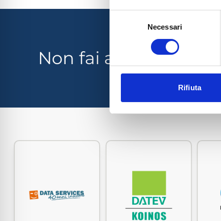
Selezione
Necessari
del
consenso
Non fai ancora parte
Rifiuta