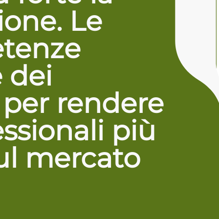
ione. Le
tenze
 dei
i per rendere
essionali più
ul mercato