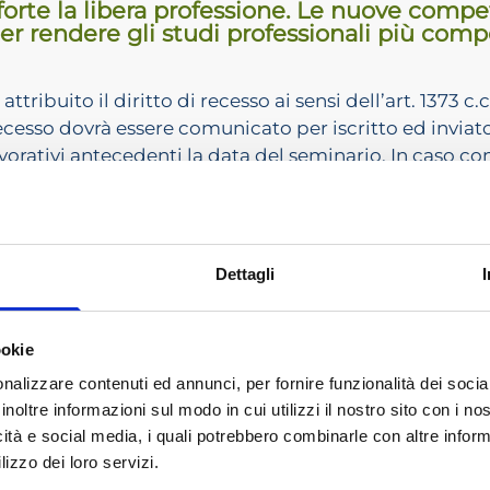
orte la libera professione. Le nuove comp
per rendere gli studi professionali più comp
 attribuito il diritto di recesso ai sensi dell’art. 1373 c
cesso dovrà essere comunicato per iscritto ed inviato
vorativi antecedenti la data del seminario. In caso con
tto manterrà il diritto ad ottenere l’eventuale material
Venezie si riserva il diritto di annullare l’appuntam
0 iscritti. In caso di annullamento di appuntamenti a
Dettagli
 della quota di iscrizione.Evento
GRATUITO
per gli isc
 A PAGAMENTO
(€ 100,00, oltre IVA) a tutti gli altri i
ili e loro tirocinanti, agli Avvocati, ai Consulenti del
ookie
ersi all’evento registrandosi a questo Portale della Fo
nalizzare contenuti ed annunci, per fornire funzionalità dei socia
a realizzazione dell’evento: 30 iscritti.
inoltre informazioni sul modo in cui utilizzi il nostro sito con i n
ATIVI COMMERCIALISTI
icità e social media, i quali potrebbero combinarle con altre inform
lizzo dei loro servizi.
in corso di accreditamento. La partecipazione all’evento permett