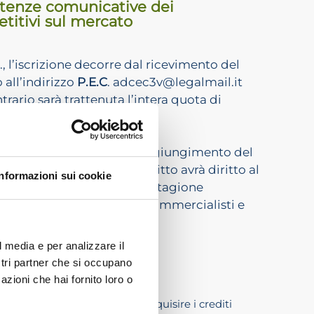
etenze comunicative dei
etitivi sul mercato
.c., l’iscrizione decorre dal ricevimento del
 all’indirizzo
P.E.C
. adcec3v@legalmail.it
trario sarà trattenuta l’intera quota di
e didattico.
ento nel caso di mancato raggiungimento del
 pagamento, ciascun iscritto avrà diritto al
Informazioni sui cookie
ritti
ADCEC TRE VENEZIE
stagione
scritti agli Albi dei Dottori Commercialisti e
 Lavoro, ai Notai.
rmazione.
l media e per analizzare il
ostri partner che si occupano
azioni che hai fornito loro o
e agli iscritti nell’albo di acquisire i crediti