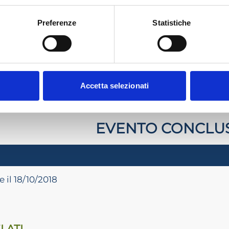
alidi per l’adempimento dell’obbligo formativo solo se l’eve
Nazionale.
Preferenze
Statistiche
IZIONE
ADCEC TRE VENEZIE 2018/2019
Accetta selezionati
TTI ADCEC TRE VENEZIE + IVA
EVENTO CONCLU
 il 18/10/2018
LATI