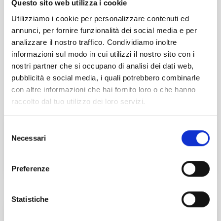
Questo sito web utilizza i cookie
NON ASSOCIATI ADCEC3VE IVA INCLUSA
€ 73,20
Utilizziamo i cookie per personalizzare contenuti ed
annunci, per fornire funzionalità dei social media e per
analizzare il nostro traffico. Condividiamo inoltre
EVENTO CONCLUSO
informazioni sul modo in cui utilizzi il nostro sito con i
nostri partner che si occupano di analisi dei dati web,
pubblicità e social media, i quali potrebbero combinarle
Prenotazioni chiuse il 26/02/2026
con altre informazioni che hai fornito loro o che hanno
IN COLLABORAZIONE CON
raccolto dal tuo utilizzo dei loro servizi.
Selezione
Necessari
del
consenso
Preferenze
SPONSOR
Statistiche