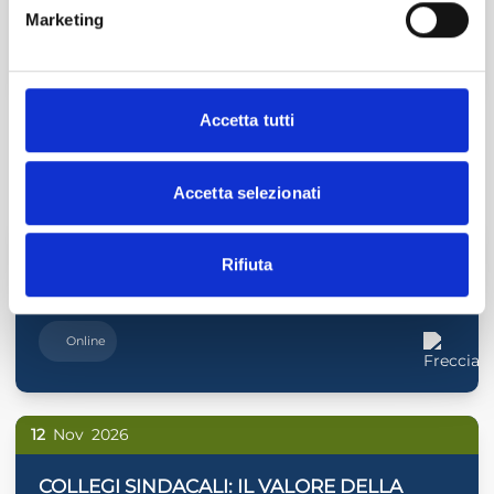
Marketing
TAG
Accetta tutti
LEGGE DI BILANCIO
SEMINARIO
EVENTI CORRELATI
Accetta selezionati
27
Ott
2026
Rifiuta
HOLDING PROFILI CIVILISTICI E FISCALI
Online
12
Nov
2026
COLLEGI SINDACALI: IL VALORE DELLA