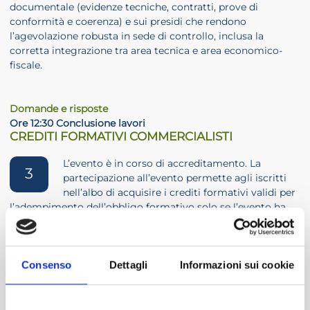
documentale (evidenze tecniche, contratti, prove di
conformità e coerenza) e sui presidi che rendono
l’agevolazione robusta in sede di controllo, inclusa la
corretta integrazione tra area tecnica e area economico-
fiscale.
Domande e risposte
Ore 12:30 Conclusione lavori
CREDITI FORMATIVI COMMERCIALISTI
L’evento è in corso di accreditamento. La
3
partecipazione all’evento permette agli iscritti
nell’albo di acquisire i crediti formativi validi per
l’adempimento dell’obbligo formativo solo se l’evento ha
ottenuto l’accreditamento da parte del Consiglio Nazionale.
COSTI DI ISCRIZIONE
Consenso
Dettagli
Informazioni sui cookie
ASSOCIATI ADCEC3VE 2025/2026
€ 0,00