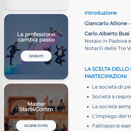
Introduzione
Giancarlo Allione
–
Carlo Alberto Busi
La professione
cambia passo
Notaio in Padova e
Notarili delle Tre 
ISCRIVITI
LA SCELTA DELLO
PARTECIPAZIONI
Le società di pe
Società a respo
Master
La società sempl
Start4Comm
L’impiego del tr
Fattispecie esem
SCOPRI DI PIÙ