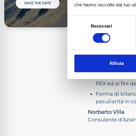
SAVE THE DATE
che hanno raccolto dal tuo uti
Ore 13.30 – 14.30 
Gianluca Odetto
Selezione
Dottore Commercia
Necessari
del
consenso
LA HOLDING A FIN
L’art. 162-bis d
Rifiuta
e le conseguen
La qualifica di “
PEX ed ai fini de
Forma di bilanci
peculiarità in 
Norberto Villa
Consulente d’Azien