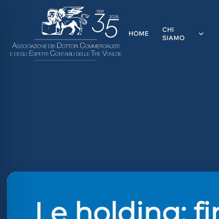
CHI
HOME
SIAMO
ità per disabilità visive
Le holding: fin