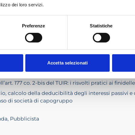
lizzo dei loro servizi.
Pausa pranzo
lista, Gruppo di Studio Eutekne
Preferenze
Statistiche
I DELLE IMPOSTE SUI REDDITI
el TUIR e la nozione di “società di partecipazione non fi
Accetta selezionati
ze
società la cui attività consiste in via esclusiva o preva
ll’art. 177 co. 2-bis del TUIR: i risvolti pratici ai finid
o, calcolo della deducibilità degli interessi passivi e
caso di società di capogruppo
da, Pubblicista