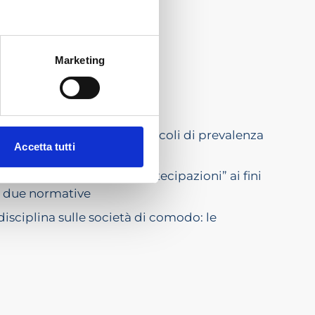
Marketing
nanziaria e assimilati”: i calcoli di prevalenza
Accetta tutti
lente nell’assunzione di partecipazioni” ai fini
elle due normative
 disciplina sulle società di comodo: le