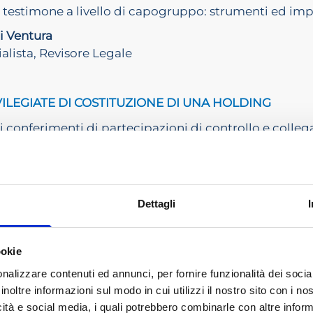
 testimone a livello di capogruppo: strumenti ed impli
i Ventura
lista, Revisore Legale
VILEGIATE DI COSTITUZIONE DI UNA HOLDING
i conferimenti di partecipazioni di controllo e collega
ncremento del “controllo di diritto” della società target
ci
di partecipazioni “qualificate”: l’art. 177 co. 2-bis del
Dettagli
tesi: i principali dubbi e le possibili risposte in tema
ookie
 scissione mediante scorporo: dubbi e profili applicat
nalizzare contenuti ed annunci, per fornire funzionalità dei socia
inoltre informazioni sul modo in cui utilizzi il nostro sito con i n
icità e social media, i quali potrebbero combinarle con altre inform