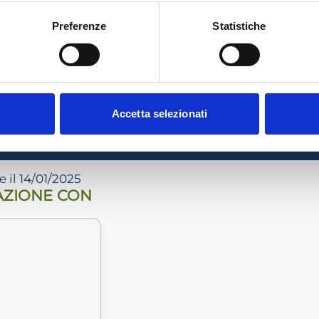
IATI ADCEC3VE + IVA
Preferenze
Statistiche
 annuale ADCEC Tre Venezie
EVENTO CONCLU
Accetta selezionati
 il 14/01/2025
AZIONE CON