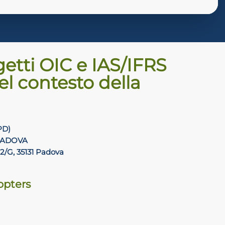
ggetti OIC e IAS/IFRS
el contesto della
PD)
PADOVA
 2/G, 35131 Padova
dopters