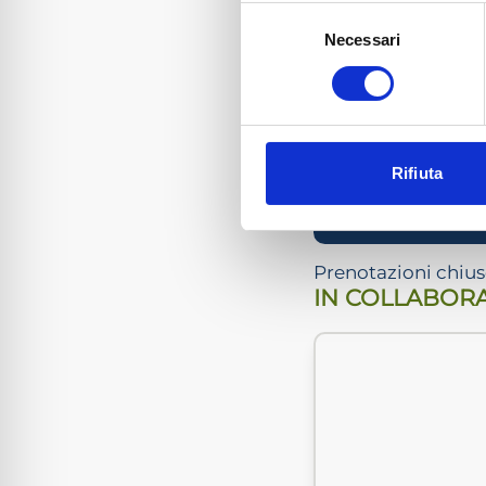
Selezione
NON ASSOC
Necessari
del
consenso
Iscrizione
Rifiuta
Prenotazioni chiuse
IN COLLABOR