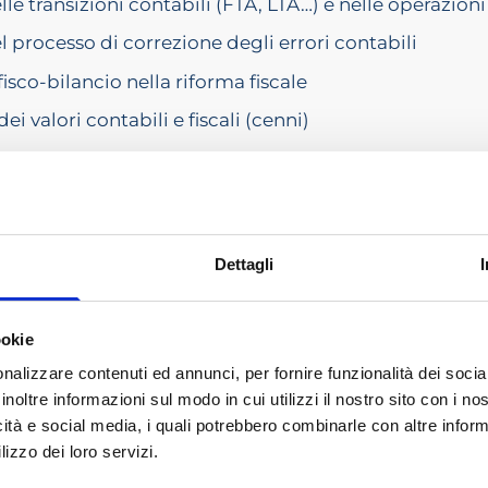
lle transizioni contabili (FTA, LTA…) e nelle operazioni
l processo di correzione degli errori contabili
isco-bilancio nella riforma fiscale
dei valori contabili e fiscali (cenni)
te
one lavori
ATIVI COMMERCIALISTI
Dettagli
in corso di accreditamento. La partecipazione all’evento permett
alidi per l’adempimento dell’obbligo formativo solo se l’eve
ookie
Nazionale.
nalizzare contenuti ed annunci, per fornire funzionalità dei socia
IZIONE
inoltre informazioni sul modo in cui utilizzi il nostro sito con i n
icità e social media, i quali potrebbero combinarle con altre inform
lizzo dei loro servizi.
 ADCEC3VE 2024/2025