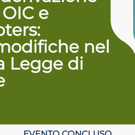
 OIC e
ters:
 modifiche nel
a Legge di
e
EVENTO CONCLUSO