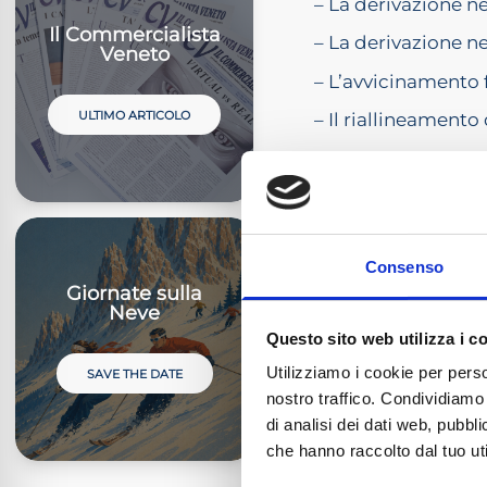
– La derivazione ne
Il Commercialista
– La derivazione ne
Veneto
– L’avvicinamento f
ULTIMO ARTICOLO
– Il riallineamento 
Domande e rispos
Ore 17.30 Conclusi
CREDITI FORM
Consenso
Giornate sulla
L’evento è 
Neve
3
formativi v
Questo sito web utilizza i c
Consiglio 
Utilizziamo i cookie per perso
SAVE THE DATE
COSTI DI ISCR
nostro traffico. Condividiamo 
di analisi dei dati web, pubbl
che hanno raccolto dal tuo uti
ASSOCIATI