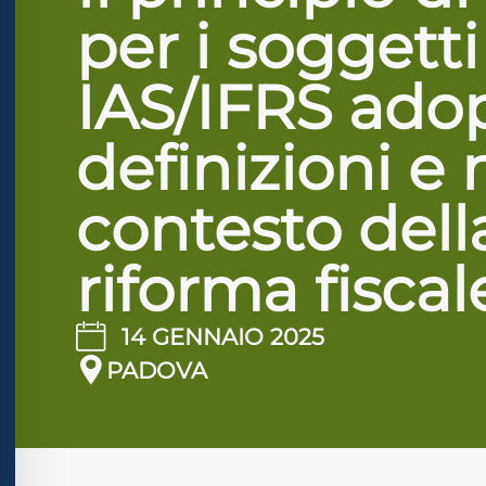
lo sicuro contro le crisi
per i soggetti
IAS/IFRS adop
ità adatta all'ADHD
definizioni e
ità cecità
contesto dell
ità sicura per epilessia
riforma fiscal
14 GENNAIO 2025
PADOVA