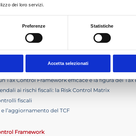
lizzo dei loro servizi.
zione partecipanti
ori
Preferenze
Statistiche
ere operativo un Tax Control Framework
Accetta selezionati
M Management Consulting
 un Tax Control Framework efficace e la figura del Ta
ndali ai rischi fiscali: la Risk Control Matrix
ntrolli fiscali
 e l’aggiornamento del TCF
 Control Framework