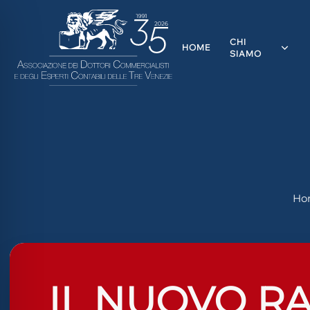
CHI
HOME
SIAMO
Ho
ità ipovedenti
IL NUOVO R