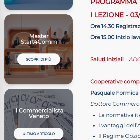
PROGRAMMA
I LEZIONE - 03
Ore 14.30 Registra
Master
Ore 15.00 Inizio lav
Start4Comm
Saluti iniziali
–
ADC
SCOPRI DI PIÙ
Cooperative compl
Pasquale Formica
Dottore Commercia
Il Commercialista
La normativa ita
Veneto
I vantaggi del
ULTIMO ARTICOLO
Il Regime Opzi