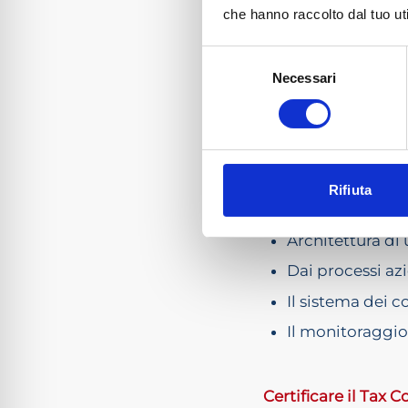
che hanno raccolto dal tuo uti
Ore 14.30 Registra
Selezione
Ore 15.00 Inizio lav
Necessari
del
consenso
Progettare e rend
Carlo Nardone
Rifiuta
Partner della FG
Architettura di
Dai processi azie
Il sistema dei co
Il monitoraggio
Certificare il Tax