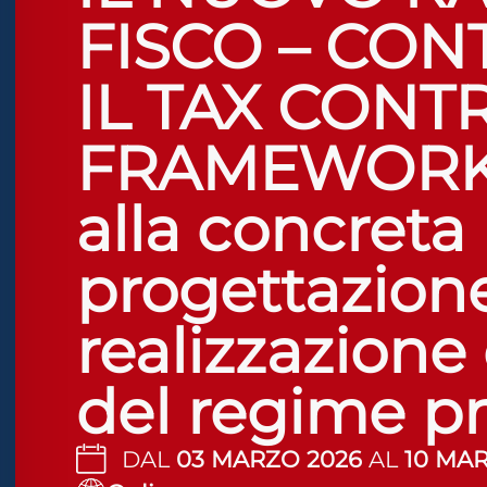
lo sicuro contro le crisi
FISCO – CON
IL TAX CONT
ità adatta all'ADHD
FRAMEWORK.
ità cecità
alla concreta
ità sicura per epilessia
progettazione
realizzazione
del regime p
DAL
03 MARZO 2026
AL
10 MA