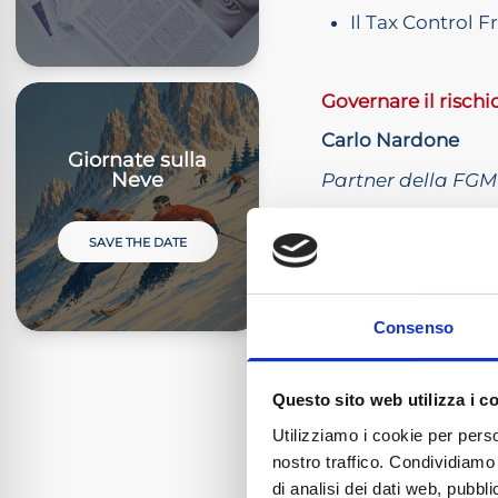
Il Tax Control F
Governare il rischi
Carlo Nardone
Giornate sulla
Neve
Partner della FG
Perché il Tax 
SAVE THE DATE
Rischio fiscale
Il ruolo degli o
Consenso
Tax Control Fra
Questo sito web utilizza i c
Ore 18.00 Conclusi
Utilizziamo i cookie per perso
nostro traffico. Condividiamo 
II LEZIONE - 1
di analisi dei dati web, pubbl