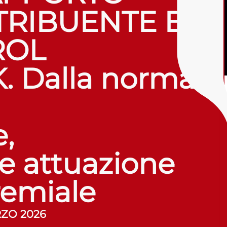
TRIBUENTE E
ROL
 Dalla norma
,
 e attuazione
remiale
RZO 2026