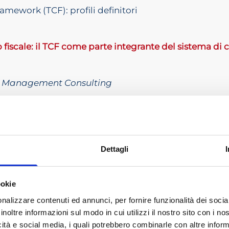
ramework (TCF): profili definitori
o fiscale: il TCF come parte integrante del sistema di 
M Management Consulting
Control Framework non è solo compliance
 come rischio d’impresa
rgani aziendali nel TCF
Dettagli
mework e collegamenti con modelli di controllo inte
ookie
one lavori
nalizzare contenuti ed annunci, per fornire funzionalità dei socia
inoltre informazioni sul modo in cui utilizzi il nostro sito con i n
0/03/2026
icità e social media, i quali potrebbero combinarle con altre inform