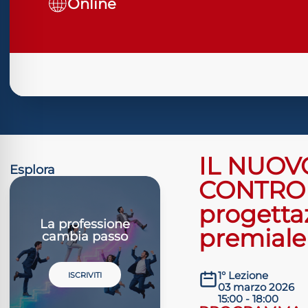
Online
IL NUOV
Esplora
CONTROL
progettaz
La professione
premiale
cambia passo
1° Lezione
ISCRIVITI
03 marzo 2026
15:00 - 18:00