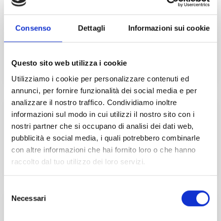
14
Ott
2026
ESG 2026: AGGIORNAMENTO NORMATIVO E
Consenso
Dettagli
Informazioni sui cookie
SCENARI APPLICATIVI
Online
Questo sito web utilizza i cookie
Utilizziamo i cookie per personalizzare contenuti ed
annunci, per fornire funzionalità dei social media e per
3
Nov
2026
analizzare il nostro traffico. Condividiamo inoltre
informazioni sul modo in cui utilizzi il nostro sito con i
RAPPORTI INFRAGRUPPO DOMESTICI
nostri partner che si occupano di analisi dei dati web,
pubblicità e social media, i quali potrebbero combinarle
con altre informazioni che hai fornito loro o che hanno
Online
raccolto dal tuo utilizzo dei loro servizi.
Selezione
26
Gen
2027
Necessari
del
consenso
ACCERTAMENTO E CONTENZIOSO