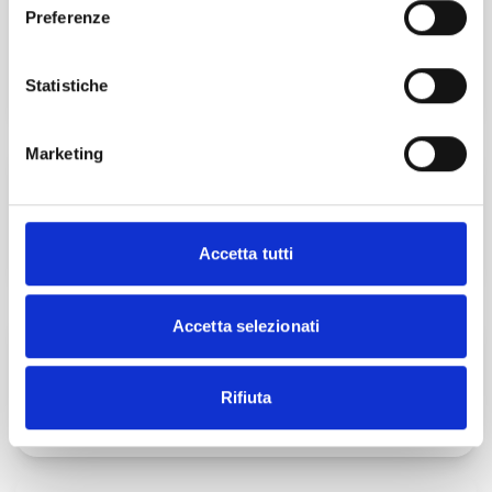
TRIBUTARIO
Preferenze
Online
Statistiche
Esplora
Marketing
La professione cambia passo
ISCRIVITI
Accetta tutti
Accetta selezionati
Master Start4Comm
Rifiuta
SCOPRI DI PIÙ