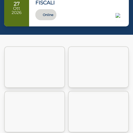
FISCALI
27
Ott
2026
Online