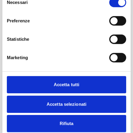
Necessari
del
consenso
3
Dic
2026
Preferenze
ANTIRICICLAGGIO: ADEMPIMENTI IN
PRATICA
Statistiche
Online
Marketing
Esplora
La professione cambia passo
Accetta tutti
ISCRIVITI
Accetta selezionati
Rifiuta
Master Start4Comm