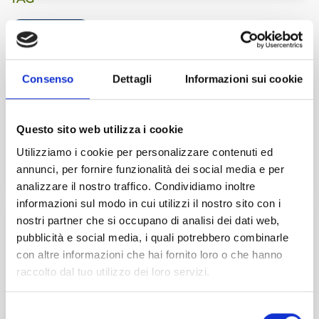
SEMINARIO
EVENTI CORRELATI
Consenso
Dettagli
Informazioni sui cookie
27
Ott
2026
HOLDING PROFILI CIVILISTICI E FISCALI
Questo sito web utilizza i cookie
Utilizziamo i cookie per personalizzare contenuti ed
Online
annunci, per fornire funzionalità dei social media e per
analizzare il nostro traffico. Condividiamo inoltre
informazioni sul modo in cui utilizzi il nostro sito con i
12
Nov
2026
nostri partner che si occupano di analisi dei dati web,
pubblicità e social media, i quali potrebbero combinarle
COLLEGI SINDACALI: IL VALORE DELLA
con altre informazioni che hai fornito loro o che hanno
VERBALIZZAZIONE
raccolto dal tuo utilizzo dei loro servizi.
Online
Selezione