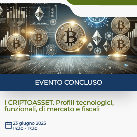
 crisi
DHD
ilessia
EVENTO CONCLUSO
I CRIPTOASSET. Profili tecnologici,
funzionali, di mercato e fiscali
23 giugno 2025
14:30 - 17:30