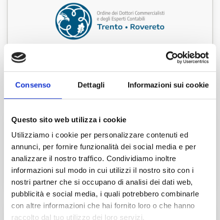
TAG
SEMINARIO
Consenso
Dettagli
Informazioni sui cookie
EVENTI CORRELATI
27
Ott
2026
Questo sito web utilizza i cookie
Utilizziamo i cookie per personalizzare contenuti ed
HOLDING PROFILI CIVILISTICI E FISCALI
annunci, per fornire funzionalità dei social media e per
analizzare il nostro traffico. Condividiamo inoltre
Online
informazioni sul modo in cui utilizzi il nostro sito con i
nostri partner che si occupano di analisi dei dati web,
pubblicità e social media, i quali potrebbero combinarle
con altre informazioni che hai fornito loro o che hanno
12
Nov
2026
raccolto dal tuo utilizzo dei loro servizi.