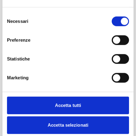
COLLEGI SINDACALI: IL VALORE DELLA
VERBALIZZAZIONE
Selezione
Necessari
del
Online
consenso
Preferenze
3
Dic
2026
Statistiche
ANTIRICICLAGGIO: ADEMPIMENTI IN
PRATICA
Marketing
Online
Esplora
Accetta tutti
La professione cambia passo
Accetta selezionati
ISCRIVITI