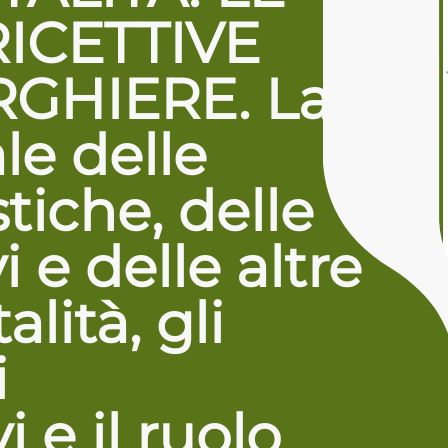
ICETTIVE
GHIERE. La
le delle
stiche, delle
i e delle altre
lità, gli
i
 e il ruolo