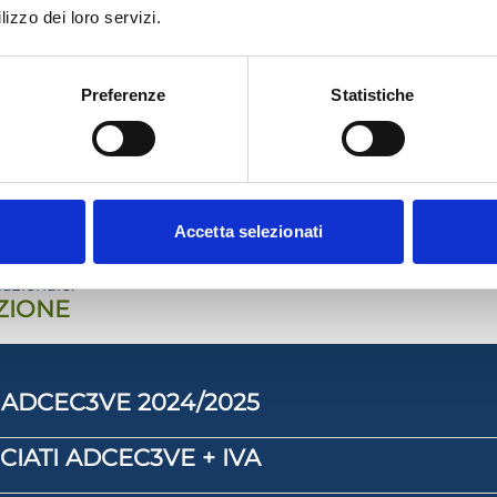
ice CIN e gli altri adempimenti amministrativi connessi
lizzo dei loro servizi.
ta di soggiorno
Preferenze
Statistiche
te
one lavori
ATIVI COMMERCIALISTI
Accetta selezionati
in corso di accreditamento. La partecipazione all’evento permett
alidi per l’adempimento dell’obbligo formativo solo se l’eve
Nazionale.
IZIONE
 ADCEC3VE 2024/2025
IATI ADCEC3VE + IVA