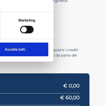
 alla ricettività extra-alberghiera
Marketing
Accetta tutti
e agli iscritti nell’albo di acquisire i crediti
nto ha ottenuto l’accreditamento da parte del
€ 0,00
€ 60,00