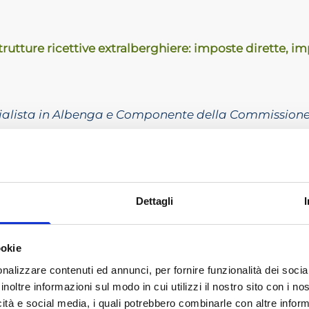
strutture ricettive extralberghiere: imposte dirette, 
alista in Albenga e Componente della Commission
locazioni turistiche e altre forme di ricettività extr
fini delle imposte sui redditi e la compilazione dei mo
Dettagli
iscali della DAC7
ità dell’esercizio della locazione turistica: attività 
ookie
ricettività extra-alberghiera (la gestione delle fatture r
nalizzare contenuti ed annunci, per fornire funzionalità dei socia
gli intermediari immobiliari (CU, 770, comunicazione 
inoltre informazioni sul modo in cui utilizzi il nostro sito con i n
icità e social media, i quali potrebbero combinarle con altre inform