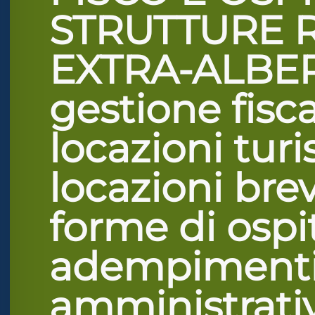
lo sicuro per crisi
STRUTTURE R
EXTRA-ALBER
lità adatta per ADHD
gestione fisca
ità per cecità
locazioni turi
ità sicura per epilessia
locazioni brev
forme di ospita
adempiment
amministrativi