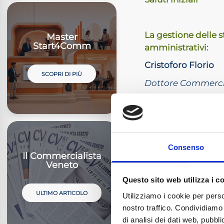
La gestione delle 
Master
Start4Comm
amministrativi:
Cristoforo Florio
SCOPRI DI PIÙ
Dottore Commerci
– Locazioni brevi, 
– La tassazione ai 
Consenso
– Le implicazioni f
Il Commercialista
Veneto
– Focus sulle modal
Questo sito web utilizza i c
– Profili IVA della 
ULTIMO ARTICOLO
Utilizziamo i cookie per perso
– Gli obblighi per 
nostro traffico. Condividiamo 
di analisi dei dati web, pubbl