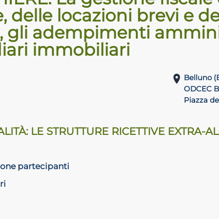
e, delle locazioni brevi e de
à, gli adempimenti amminist
iari immobiliari
Belluno (
ODCEC 
Piazza de
TALITÀ: LE STRUTTURE RICETTIVE EXTRA-
ione partecipanti
ri