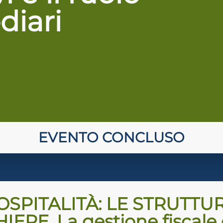
diari
EVENTO CONCLUSO
OSPITALITÀ: LE STRUTTU
ERE. La gestione fiscale d