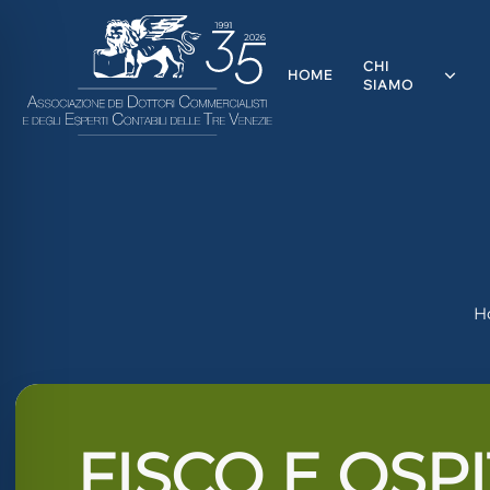
CHI
HOME
SIAMO
H
ità per disabilità visive
FISCO E OSPI