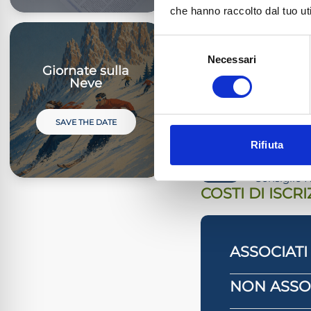
– Le novità sul cod
che hanno raccolto dal tuo uti
– Cenni sull’impos
Selezione
Necessari
del
Giornate sulla
Domande e rispos
consenso
Neve
Ore 12.30 Conclusi
CREDITI FORM
SAVE THE DATE
Rifiuta
L’evento è 
3
formativi v
Consiglio 
COSTI DI ISCR
ASSOCIATI
NON ASSOC