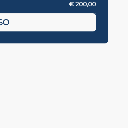
€ 200,00
SO