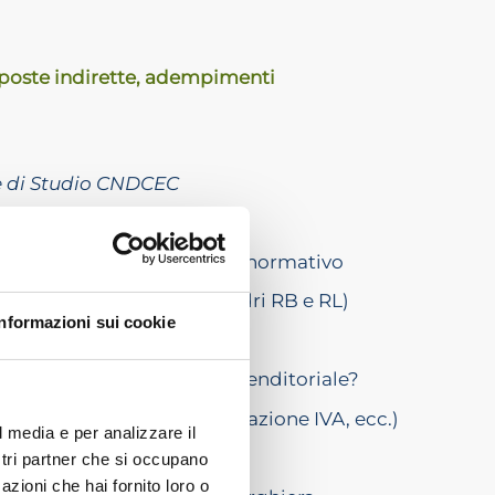
imposte indirette, adempimenti
e di Studio CNDCEC
a-alberghiera: inquadramento normativo
delli di dichiarazione (quadri RB e RL)
Informazioni sui cookie
d’impresa o attività non imprenditoriale?
icevute dai “portali”, la detrazione IVA, ecc.)
l media e per analizzare il
dati locazioni brevi)
ostri partner che si occupano
azioni che hai fornito loro o