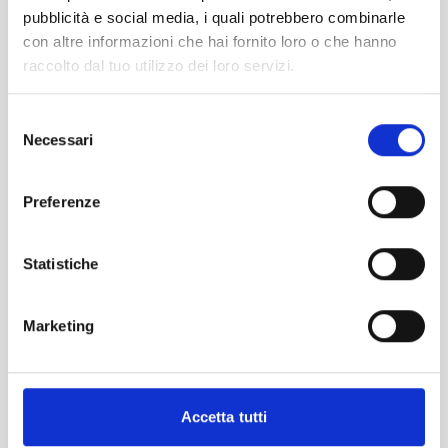
Sviluppa progetti di consulenza e formazione tecnica su
pubblicità e social media, i quali potrebbero combinarle
Quality & Organization, Industry, Safety & Security,
con altre informazioni che hai fornito loro o che hanno
Sustainability
raccolto dal tuo utilizzo dei loro servizi.
La DD su Sicurezza e Ambiente
Selezione
Necessari
del
Valutazione conformità legislativa in materia
consenso
ambientale e di salute e sicurezza sul lavoro
Preferenze
Valutazione e verifica della conformità di macchine,
attrezzature ed impianti
Analisi consumi ed efficienza energetica
Statistiche
Verifica dei contenziosi in corso e potenziali
contenzioni
Marketing
Analisi delle procedure e/o dei sistemi di gestione
ambiente, sicurezza ed energia e del loro livello di
implementazione
Accetta tutti