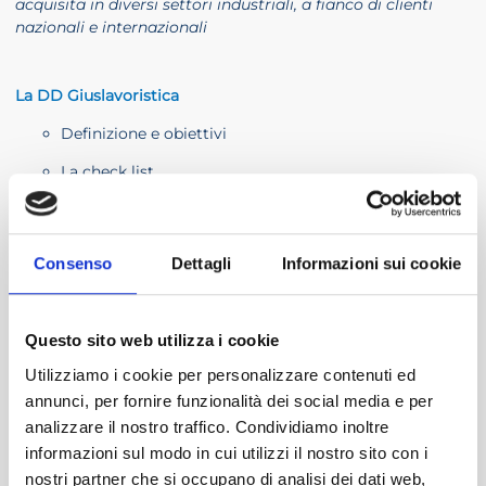
acquisita in diversi settori industriali, a fianco di clienti
nazionali e internazionali
La DD Giuslavoristica
Definizione e obiettivi
La check list
Analisi dei contratti e dei modelli in uso
Esame assunzione categorie protette
Consenso
Dettagli
Informazioni sui cookie
Analisi degli accordi sindacali
Analisi dei contratti di appalto e somministrazione
Questo sito web utilizza i cookie
Esame della documentazione sulla salute e sicurezza
Utilizziamo i cookie per personalizzare contenuti ed
Verifica del contenzioso in essere e potenziale
annunci, per fornire funzionalità dei social media e per
analizzare il nostro traffico. Condividiamo inoltre
informazioni sul modo in cui utilizzi il nostro sito con i
Stefano Dal Monte – Mixa Srl
nostri partner che si occupano di analisi dei dati web,