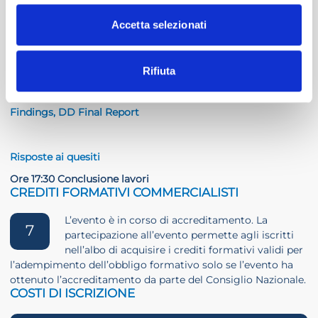
Dott. Tommaso Compiani – TZ&A Studio Associato
Dottore commercialista, consulente senior in ambito di
Accetta selezionati
operazioni di M&A e di finanza straordinaria con
significativa esperienza in materia di operazioni
straordinarie con controparti internazionali
Rifiuta
Findings, DD Final Report
Risposte ai quesiti
Ore 17:30 Conclusione lavori
CREDITI FORMATIVI COMMERCIALISTI
L’evento è in corso di accreditamento. La
7
partecipazione all’evento permette agli iscritti
nell’albo di acquisire i crediti formativi validi per
l’adempimento dell’obbligo formativo solo se l’evento ha
ottenuto l’accreditamento da parte del Consiglio Nazionale.
COSTI DI ISCRIZIONE