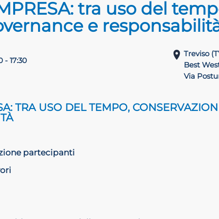
IMPRESA: tra uso del temp
overnance e responsabilit
Treviso (T
0 - 17:30
Best West
Via Postum
ESA: TRA USO DEL TEMPO, CONSERVAZIO
ITÀ
zione partecipanti
ori