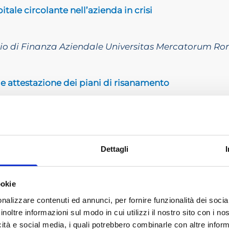
itale circolante nell’azienda in crisi
rio di Finanza Aziendale Universitas Mercatorum Ro
 e attestazione dei piani di risanamento
atto di Diagnosi e Gestione della Crisi Aziendale, Uni
Dettagli
A ROTONDA
io al diritto della crisi: l’orologio di Bianconiglio fa ti
ookie
nalizzare contenuti ed annunci, per fornire funzionalità dei socia
inoltre informazioni sul modo in cui utilizzi il nostro sito con i n
io di Diritto Commerciale, Università di Pavia
icità e social media, i quali potrebbero combinarle con altre inform