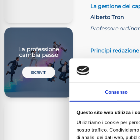
La gestione del cap
Alberto Tron
Professore ordina
La professione
Principi redazione
cambia passo
Andrea Panizza
Professore a contr
ISCRIVITI
Consenso
SECONDA TAVOL
Dal diritto societar
Questo sito web utilizza i c
Paolo Benazzo
Utilizziamo i cookie per perso
Master
Start4Comm
nostro traffico. Condividiamo 
Professore ordinar
di analisi dei dati web, pubbl