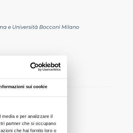
ma e Università Bocconi Milano
versità di Ferrara
Informazioni sui cookie
c-tac
l media e per analizzare il
ostri partner che si occupano
azioni che hai fornito loro o