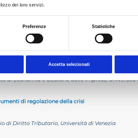
lizzo dei loro servizi.
407 c.c. nel sistema del codice della crisi d’impresa
Preferenze
Statistiche
io di Diritto Commerciale, Università di Bologna
enda in contesti di crisi. Criticità sulla stima del val
Accetta selezionati
ato di Economia e Gestione delle Imprese, Universit
strumenti di regolazione della crisi
o di Diritto Tributario, Università di Venezia