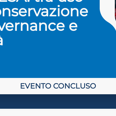
onservazione
overnance e
à
EVENTO CONCLUSO