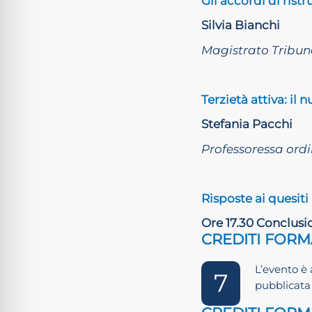
Gli accordi di rist
Silvia Bianchi
Magistrato Tribuna
Terzietà attiva: il
Stefania Pacchi
Professoressa ordin
Risposte ai quesiti
Ore 17.30 Conclusi
CREDITI FORM
L’evento è 
7
pubblicata 