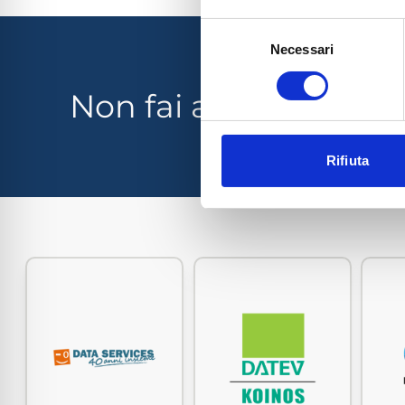
Selezione
Necessari
del
consenso
Non fai ancora parte
Rifiuta