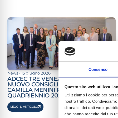
lo sicuro contro le crisi
ità adatta all'ADHD
ità cecità
ità sicura per epilessia
Consenso
News · 15 giugno 2026
ADCEC TRE VENEZIE, NOMINATO IL
NUOVO CONSIGLIO DIRETTIVO:
Questo sito web utilizza i c
CAMILLA MENINI PRESIDENTE PER IL
QUADRIENNIO 2026-2030
Utilizziamo i cookie per perso
nostro traffico. Condividiamo 
LEGGI L' ARTICOLO
di analisi dei dati web, pubbl
che hanno raccolto dal tuo uti