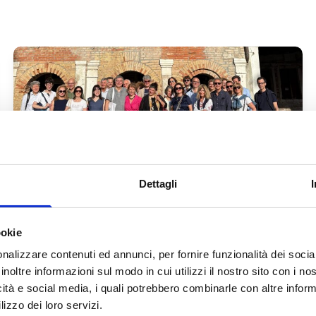
Dettagli
Community · 13 giugno 2026
A VENEZIA: UNA VISITA CULTURALE
TRA LEGGENDE, CALLI NASCOSTE E
ookie
SPIRITO DI COMUNITÀ
nalizzare contenuti ed annunci, per fornire funzionalità dei socia
inoltre informazioni sul modo in cui utilizzi il nostro sito con i n
LEGGI L' ARTICOLO
icità e social media, i quali potrebbero combinarle con altre inform
lizzo dei loro servizi.