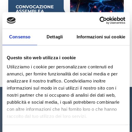
Consenso
Dettagli
Informazioni sui cookie
News · 28 maggio 2026
ADCEC TRE VENEZIE, CONVOCATA
L’ASSEMBLEA DEGLI ASSOCIATI PER IL
RINNOVO DEGLI ORGANI 2026-2030
Questo sito web utilizza i cookie
Utilizziamo i cookie per personalizzare contenuti ed
LEGGI L' ARTICOLO
annunci, per fornire funzionalità dei social media e per
analizzare il nostro traffico. Condividiamo inoltre
informazioni sul modo in cui utilizzi il nostro sito con i
nostri partner che si occupano di analisi dei dati web,
Non fai ancora parte di ADCEC Tre
pubblicità e social media, i quali potrebbero combinarle
Venezie?
con altre informazioni che hai fornito loro o che hanno
raccolto dal tuo utilizzo dei loro servizi.
ASSOCIATI SUBITO