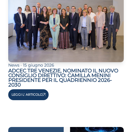
 crisi
DHD
News · 15 giugno 2026
ADCEC TRE VENEZIE, NOMINATO IL NUOVO
CONSIGLIO DIRETTIVO: CAMILLA MENINI
ilessia
PRESIDENTE PER IL QUADRIENNIO 2026-
2030
LEGGI L' ARTICOLO