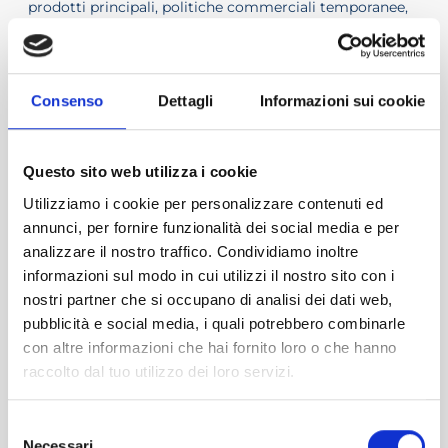
prodotti principali, politiche commerciali temporanee,
articoli di nuova collezione, strategie di smaltimento o
prodotti fuori mercato.
È proprio in questa capacità di collegare numeri,
Consenso
Dettagli
Informazioni sui cookie
evidenze e contesto che si misura la qualità della
revisione.
Questo sito web utilizza i cookie
Il costo medio ponderato e la forza del
Utilizziamo i cookie per personalizzare contenuti ed
ricalcolo
annunci, per fornire funzionalità dei social media e per
Il focus ha poi portato i partecipanti dentro il tema della
analizzare il nostro traffico. Condividiamo inoltre
valorizzazione al costo medio ponderato. Anche qui
informazioni sul modo in cui utilizzi il nostro sito con i
l’approccio è stato operativo: selezione dei codici,
nostri partner che si occupano di analisi dei dati web,
verifica delle giacenze iniziali e finali, controllo dei
carichi di magazzino, riscontro con fatture e
pubblicità e social media, i quali potrebbero combinarle
documenti, trattamento degli acquisti in valuta estera,
con altre informazioni che hai fornito loro o che hanno
riperformance del calcolo e confronto tra il costo
raccolto dal tuo utilizzo dei loro servizi.
calcolato dalla società e quello ricalcolato dal revisore.
Selezione
Un passaggio essenziale per ricordare che il ricalcolo
Necessari