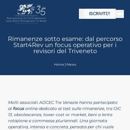
ISCRIVITI
Rimanenze sotto esame: dal percorso
Start4Rev un focus operativo per i
revisori del Triveneto
Home
News
Molti associati ADCEC Tre Venezie hanno partecipato
al
focus
online dedicato ai test sulle rimanenze, tra OIC
 visive
13, obsolescenza, lower cost or market, beni a lenta
rotazione e commesse pluriennali. Una giornata
operativa, intensa e concreta, pensata per chi vuole