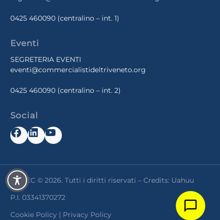
0425 460090
(centralino – int. 1)
Eventi
SEGRETERIA EVENTI
eventi@commercialistideltriveneto.org
0425 460090
(centralino – int. 2)
Social
Facebook
LinkedIn
YouTube
ADCEC © 2026. Tutti i diritti riservati – Credits:
Uahuu
P.I. 03341370272
Cookie Policy
|
Privacy Policy