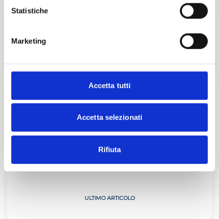
Esplora
Statistiche
La professione cambia passo
Marketing
ISCRIVITI
Accetta tutti
Master Start4Comm
Accetta selezionati
SCOPRI DI PIÙ
Rifiuta
Il Commercialista Veneto
ULTIMO ARTICOLO