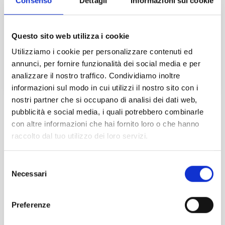
Consenso
Dettagli
Informazioni sui cookie
3
Dic
2026
ANTIRICICLAGGIO: ADEMPIMENTI IN
Questo sito web utilizza i cookie
PRATICA
Utilizziamo i cookie per personalizzare contenuti ed
annunci, per fornire funzionalità dei social media e per
Online
analizzare il nostro traffico. Condividiamo inoltre
informazioni sul modo in cui utilizzi il nostro sito con i
GALLERY
nostri partner che si occupano di analisi dei dati web,
pubblicità e social media, i quali potrebbero combinarle
con altre informazioni che hai fornito loro o che hanno
raccolto dal tuo utilizzo dei loro servizi.
Selezione
Necessari
del
consenso
Preferenze