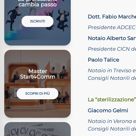
cambia passo
Dott. Fabio March
ISCRIVITI
Presidente ADCEC 
Notaio Alberto Sar
Presidente CICN de
Paolo Talice
Notaio in Treviso 
Master
Start4Comm
Consigli Notarili d
SCOPRI DI PIÙ
La “sterilizzazione
Giacomo Gelmi
Notaio in Verona 
Consigli Notarili d