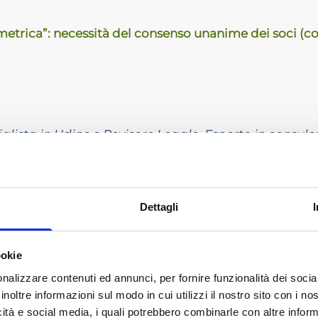
etrica”: necessità del consenso unanime dei soci (contr
ista in Udine e Revisore Legale. Esperto in consule
ria.
Orientamenti presentati e dibattito tra i Relatori
Dettagli
della fusione (Cass. SS.UU. 21970/2021): spunti e rifless
ookie
nalizzare contenuti ed annunci, per fornire funzionalità dei socia
inoltre informazioni sul modo in cui utilizzi il nostro sito con i n
icità e social media, i quali potrebbero combinarle con altre inform