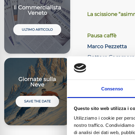
Il Commercialista
Veneto
La scissione “asimm
ULTIMO ARTICOLO
Pausa caffè
Marco Pezzetta
Dottore Commercial
finanza straordina
Giornate sulla
Neve
Osservazioni sugli 
Consenso
Paolo Talice
SAVE THE DATE
La natura estintiva 
Questo sito web utilizza i c
Utilizziamo i cookie per perso
nostro traffico. Condividiamo 
Risposte ai quesiti
di analisi dei dati web, pubbl