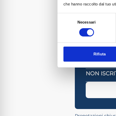
Ore 17:30 Conclusi
che hanno raccolto dal tuo uti
CREDITI FORM
Selezione
L’evento è 
Necessari
del
3
formativi v
consenso
Consiglio 
COSTI DI ISCR
Rifiuta
ISCRITTI 
NON ISCRI
Prenotazioni chiuse