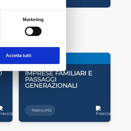
Marketing
Accetta tutti
20
Nov
2026
O
IMPRESE FAMILIARI E
PASSAGGI
GENERAZIONALI
Padova (PD)