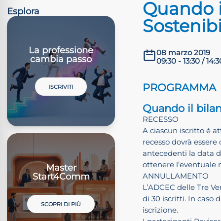
Quando il
Esplora
Sostenibi
La professione
08 marzo 2019
cambia passo
09:30 - 13:30 / 14:3
PROGRAMMA
ISCRIVITI
Quando il bilan
RECESSO
A ciascun iscritto è at
recesso dovrà essere c
antecedenti la data del
ottenere l’eventuale 
Master
Start4Comm
ANNULLAMENTO
L’ADCEC delle Tre Ve
di 30 iscritti. In cas
SCOPRI DI PIÙ
iscrizione.