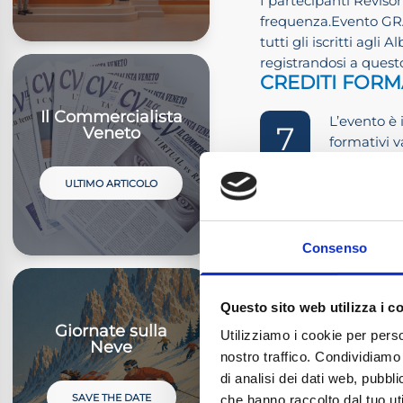
I partecipanti Revisori
frequenza.Evento GR
tutti gli iscritti agli
registrandosi a questo
CREDITI FORM
Il Commercialista
L’evento è 
7
Veneto
formativi v
Consiglio 
COSTI DI ISCR
ULTIMO ARTICOLO
Consenso
ISCRITTI 
NON ISCRI
Questo sito web utilizza i c
Giornate sulla
Utilizziamo i cookie per perso
Neve
nostro traffico. Condividiamo 
di analisi dei dati web, pubbl
SAVE THE DATE
che hanno raccolto dal tuo uti