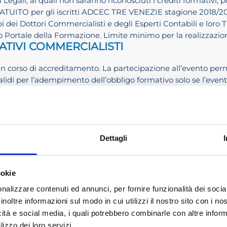
 Legali, ai quali non saranno riconosciuti i crediti formativi, po
ATUITO per gli iscritti ADCEC TRE VENEZIE stagione 2018/2
 Albi dei Dottori Commercialisti e degli Esperti Contabili e loro Ti
 Portale della Formazione. Limite minimo per la realizzazione 
ATIVI COMMERCIALISTI
in corso di accreditamento. La partecipazione all’evento permett
alidi per l’adempimento dell’obbligo formativo solo se l’eve
Nazionale.
IZIONE
Dettagli
ADCEC TRE VENEZIE 2018/2019
TTI ADCEC TRE VENEZIE + IVA
ookie
nalizzare contenuti ed annunci, per fornire funzionalità dei socia
EVENTO CONCLU
inoltre informazioni sul modo in cui utilizzi il nostro sito con i n
icità e social media, i quali potrebbero combinarle con altre inform
lizzo dei loro servizi.