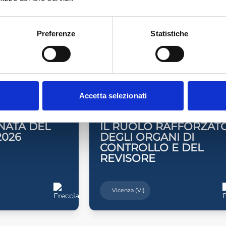
e il 07/03/2019
Preferenze
Statistiche
LATI
Accetta selezionati
6
Nov
2026
NATA DEL
IL RUOLO RAFFORZAT
2026
DEGLI ORGANI DI
CONTROLLO E DEL
REVISORE
Vicenza (VI)