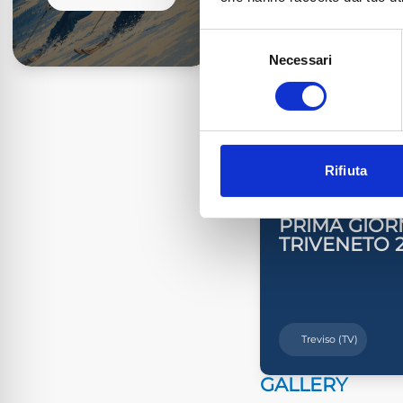
Selezione
Prenotazioni chius
Necessari
del
TAG
consenso
GIORNATA
EVENTI CORRE
Rifiuta
9
Ott
2026
PRIMA GIOR
TRIVENETO 
Treviso (TV)
GALLERY