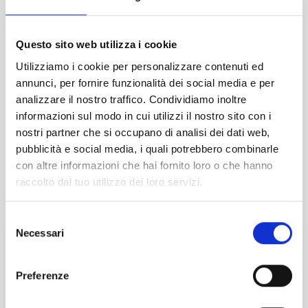
NON ISCRITTI ADCEC TRE VENEZIE + IVA
€ 50,00
Questo sito web utilizza i cookie
Utilizziamo i cookie per personalizzare contenuti ed
EVENTO CONCLUSO
annunci, per fornire funzionalità dei social media e per
analizzare il nostro traffico. Condividiamo inoltre
informazioni sul modo in cui utilizzi il nostro sito con i
nostri partner che si occupano di analisi dei dati web,
Prenotazioni chiuse il 03/05/2022
TAG
pubblicità e social media, i quali potrebbero combinarle
con altre informazioni che hai fornito loro o che hanno
SEMINARIO
raccolto dal tuo utilizzo dei loro servizi.
EVENTI CORRELATI
Selezione
27
Ott
2026
Necessari
del
consenso
HOLDING PROFILI CIVILISTICI E FISCALI
Preferenze
Online