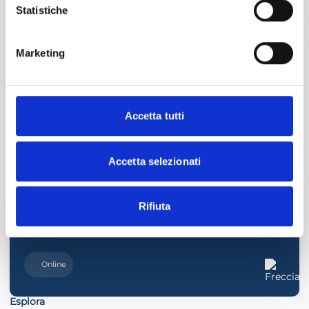
Statistiche
12
Nov
2026
Marketing
COLLEGI SINDACALI: IL VALORE DELLA
VERBALIZZAZIONE
Accetta tutti
Online
Accetta selezionati
3
Dic
2026
Rifiuta
ANTIRICICLAGGIO: ADEMPIMENTI IN
PRATICA
Online
Esplora