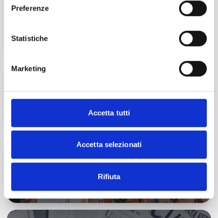
PRATICA
Preferenze
Online
Statistiche
Esplora
Marketing
La professione cambia passo
ISCRIVITI
Accetta tutti
Accetta selezionati
Master Start4Comm
Rifiuta
SCOPRI DI PIÙ