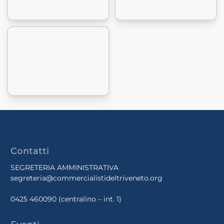
Contatti
SEGRETERIA AMMINISTRATIVA
segreteria@commercialistideltriveneto.org
0425 460090
(centralino – int. 1)