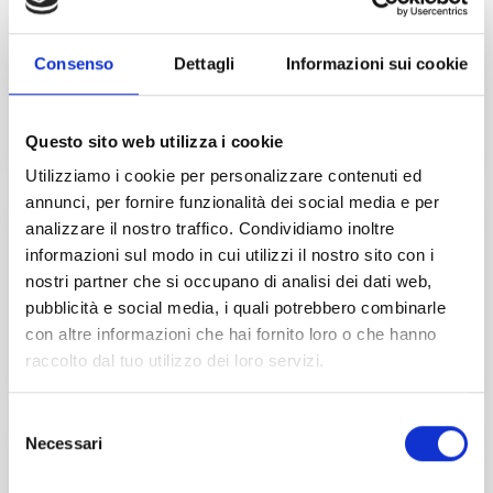
27
Ott
2026
HOLDING PROFILI CIVILISTICI E FISCALI
Consenso
Dettagli
Informazioni sui cookie
Online
Questo sito web utilizza i cookie
Utilizziamo i cookie per personalizzare contenuti ed
annunci, per fornire funzionalità dei social media e per
12
Nov
2026
analizzare il nostro traffico. Condividiamo inoltre
informazioni sul modo in cui utilizzi il nostro sito con i
COLLEGI SINDACALI: IL VALORE DELLA
VERBALIZZAZIONE
nostri partner che si occupano di analisi dei dati web,
pubblicità e social media, i quali potrebbero combinarle
con altre informazioni che hai fornito loro o che hanno
Online
raccolto dal tuo utilizzo dei loro servizi.
Selezione
3
Dic
2026
Necessari
del
consenso
ANTIRICICLAGGIO: ADEMPIMENTI IN