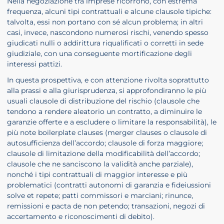
Nella negoziazione tra imprese ricorrono, con estrema
frequenza, alcuni tipi contrattuali e alcune clausole tipiche:
talvolta, essi non portano con sé alcun problema; in altri
casi, invece, nascondono numerosi rischi, venendo spesso
giudicati nulli o addirittura riqualificati o corretti in sede
giudiziale, con una conseguente mortificazione degli
interessi pattizi.
In questa prospettiva, e con attenzione rivolta soprattutto
alla prassi e alla giurisprudenza, si approfondiranno le più
usuali clausole di distribuzione del rischio (clausole che
tendono a rendere aleatorio un contratto, a diminuire le
garanzie offerte e a escludere o limitare la responsabilità), le
più note boilerplate clauses (merger clauses o clausole di
autosufficienza dell’accordo; clausole di forza maggiore;
clausole di limitazione della modificabilità dell’accordo;
clausole che ne sanciscono la validità anche parziale),
nonché i tipi contrattuali di maggior interesse e più
problematici (contratti autonomi di garanzia e fideiussioni
solve et repete; patti commissori e marciani; rinunce,
remissioni e pacta de non petendo; transazioni, negozi di
accertamento e riconoscimenti di debito).