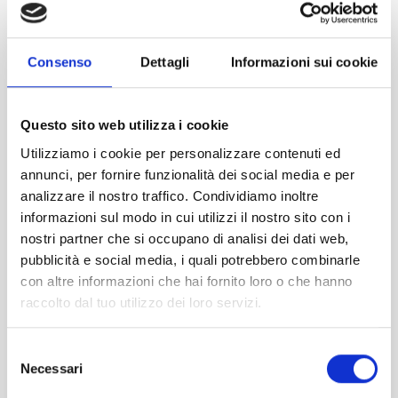
nell’albo di acquisire i crediti formativi validi per
l’adempimento dell’obbligo formativo solo se l’evento ha
ottenuto l’accreditamento da parte del Consiglio Nazionale.
COSTI DI ISCRIZIONE
Consenso
Dettagli
Informazioni sui cookie
ISCRITTI ADCEC TRE VENEZIE 2021/2022
Questo sito web utilizza i cookie
€ 0,00
Utilizziamo i cookie per personalizzare contenuti ed
NON ISCRITTI ADCEC TRE VENEZIE + IVA
annunci, per fornire funzionalità dei social media e per
€ 50,00
analizzare il nostro traffico. Condividiamo inoltre
informazioni sul modo in cui utilizzi il nostro sito con i
EVENTO CONCLUSO
nostri partner che si occupano di analisi dei dati web,
pubblicità e social media, i quali potrebbero combinarle
con altre informazioni che hai fornito loro o che hanno
raccolto dal tuo utilizzo dei loro servizi.
Prenotazioni chiuse il 02/02/2022
TAG
Selezione
SEMINARIO
Necessari
del
EVENTI CORRELATI
consenso