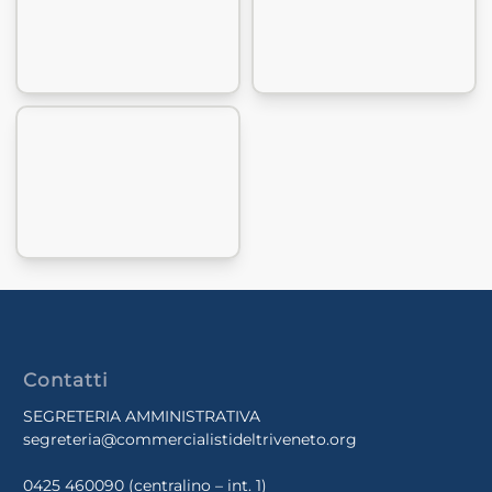
Contatti
SEGRETERIA AMMINISTRATIVA
segreteria@commercialistideltriveneto.org
0425 460090
(centralino – int. 1)