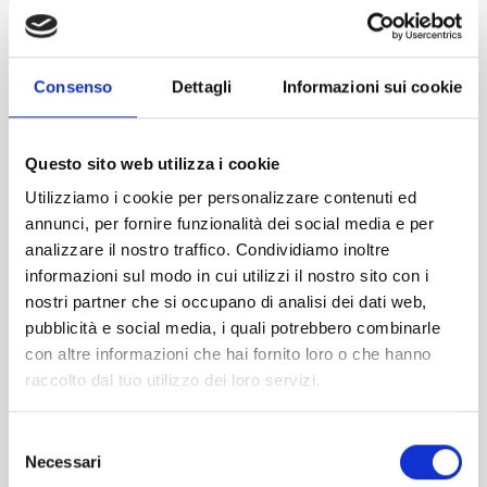
partecipazione all’evento permette agli iscritti
nell’albo di acquisire i crediti formativi validi per
l’adempimento dell’obbligo formativo solo se l’evento ha
ottenuto l’accreditamento da parte del Consiglio Nazionale.
Consenso
Dettagli
Informazioni sui cookie
COSTI DI ISCRIZIONE
ISCRITTI ADCEC TRE VENEZIE 2021/2022
Questo sito web utilizza i cookie
€ 0,00
Utilizziamo i cookie per personalizzare contenuti ed
annunci, per fornire funzionalità dei social media e per
NON ISCRITTI ADCEC TRE VENEZIE +IVA
€ 100,00
analizzare il nostro traffico. Condividiamo inoltre
informazioni sul modo in cui utilizzi il nostro sito con i
nostri partner che si occupano di analisi dei dati web,
EVENTO CONCLUSO
pubblicità e social media, i quali potrebbero combinarle
con altre informazioni che hai fornito loro o che hanno
raccolto dal tuo utilizzo dei loro servizi.
Prenotazioni chiuse il 12/05/2022
TAG
Selezione
Necessari
del
GIORNATA