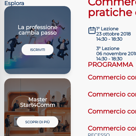
Commercio
Esplora
pratiche 
La professione
1° Lezione
cambia passo
23 ottobre 2018
14:30 - 18:30
3° Lezione
ISCRIVITI
06 novembre 201
14:30 - 18:30
PROGRAMMA
Commercio con l
Commercio con l
Master
Start4Comm
Commercio con l
SCOPRI DI PIÙ
Commercio con l
RECESSO