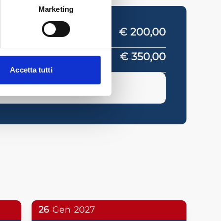
Marketing
IVA
€ 200,00
€ 350,00
Accetta tutti
SO
26
Gen
2027