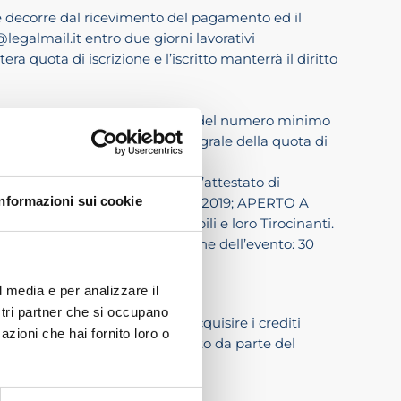
rizione decorre dal ricevimento del pagamento ed il
legalmail.it entro due giorni lavorativi
a quota di iscrizione e l’iscritto manterrà il diritto
 caso di mancato raggiungimento del numero minimo
o avrà diritto al rimborso integrale della quota di
ssono richiedere il rilascio dell’attestato di
Informazioni sui cookie
CEC TRE VENEZIE stagione 2018/2019; APERTO A
cialisti e degli Esperti Contabili e loro Tirocinanti.
Limite minimo per la realizzazione dell’evento: 30
l media e per analizzare il
ostri partner che si occupano
te agli iscritti nell’albo di acquisire i crediti
azioni che hai fornito loro o
nto ha ottenuto l’accreditamento da parte del