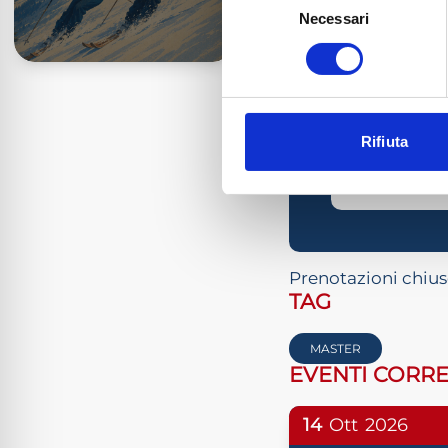
Necessari
del
consenso
ISCRITTI A
NON ISCRI
Rifiuta
Prenotazioni chiuse
TAG
MASTER
EVENTI CORRE
14
Ott
2026