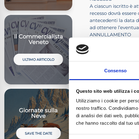
A ciascun iscritto è at
recesso dovrà essere c
antecedenti la data de
ad ottenere l’eventua
ANNULLAMENTO
Il Commercialista
Veneto
L’ADCEC delle Tre Ve
di 30 iscritti. In cas
iscrizione.
ULTIMO ARTICOLO
I partecipanti Revisori
frequenza.Evento A 
Consenso
PAGAMENTO (€ 350,00, o
E’ possibile iscrivers
Questo sito web utilizza i c
iscritti.
CREDITI FORM
Utilizziamo i cookie per perso
nostro traffico. Condividiamo 
Giornate sulla
L’evento è
12
Neve
di analisi dei dati web, pubbl
formativi 
che hanno raccolto dal tuo uti
Consiglio 
COSTI DI ISCR
SAVE THE DATE
Selezione