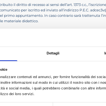
tribuito il diritto di recesso ai sensi dell’art. 1373 c.c., l’isc
omunicato per iscritto ed inviato all’indirizzo P.E.C. adcec3v@
l primo appuntamento. In caso contrario sarà trattenuta l’inter
le materiale didattico.
nezie si riserva il diritto di annullare l’appuntamento nel
o di annullamento di appuntamenti a pagamento, ciascun iscritt
 Legali, ai quali non saranno riconosciuti i crediti formativi, po
Dettagli
PAGAMENTO (€ 200,00 fuori campo IVA) per gli iscritti AD
ltre IVA) a tutti gli altri iscritti agli Albi dei Dottori Commer
i all’evento registrandosi a questo Portale della Formazione. 
ookie
ATIVI COMMERCIALISTI
nalizzare contenuti ed annunci, per fornire funzionalità dei socia
inoltre informazioni sul modo in cui utilizzi il nostro sito con i n
 in corso di accreditamento. La partecipazione all’evento permet
icità e social media, i quali potrebbero combinarle con altre inform
validi per l’adempimento dell’obbligo formativo solo se l’eve
lizzo dei loro servizi.
Nazionale.
IZIONE