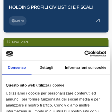
HOLDING PROFILI CIVILISTICI E FISCALI
Online
12
Nov
2026
COLLEGI SINDACALI: IL VALORE DELLA
VERBALIZZAZIONE
Consenso
Dettagli
Informazioni sui cookie
Online
Questo sito web utilizza i cookie
3
Dic
2026
Utilizziamo i cookie per personalizzare contenuti ed
annunci, per fornire funzionalità dei social media e per
ANTIRICICLAGGIO: ADEMPIMENTI IN
analizzare il nostro traffico. Condividiamo inoltre
PRATICA
informazioni sul modo in cui utilizzi il nostro sito con i