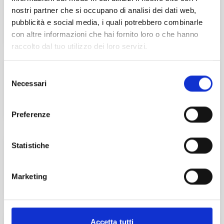
nostri partner che si occupano di analisi dei dati web,
Online
pubblicità e social media, i quali potrebbero combinarle
con altre informazioni che hai fornito loro o che hanno
Esplora
raccolto dal tuo utilizzo dei loro servizi.
La professione cambia passo
Selezione
Necessari
del
ISCRIVITI
consenso
Preferenze
Statistiche
Master Start4Comm
SCOPRI DI PIÙ
Marketing
Accetta tutti