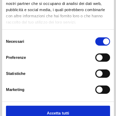
nostri partner che si occupano di analisi dei dati web,
Padova (PD)
pubblicità e social media, i quali potrebbero combinarle
con altre informazioni che hai fornito loro o che hanno
Esplora
raccolto dal tuo utilizzo dei loro servizi.
La professione cambia passo
Selezione
Necessari
del
ISCRIVITI
consenso
Preferenze
Master Start4Comm
Statistiche
SCOPRI DI PIÙ
Marketing
Il Commercialista Veneto
Accetta tutti