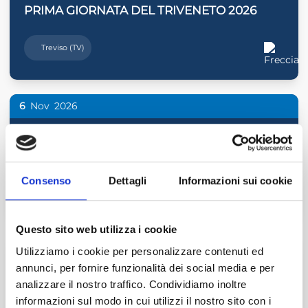
PRIMA GIORNATA DEL TRIVENETO 2026
Treviso (TV)
6
Nov
2026
IL RUOLO RAFFORZATO DEGLI ORGANI DI
CONTROLLO E DEL REVISORE
Consenso
Dettagli
Informazioni sui cookie
Vicenza (VI)
Questo sito web utilizza i cookie
20
Nov
2026
Utilizziamo i cookie per personalizzare contenuti ed
annunci, per fornire funzionalità dei social media e per
IMPRESE FAMILIARI E PASSAGGI
analizzare il nostro traffico. Condividiamo inoltre
GENERAZIONALI
informazioni sul modo in cui utilizzi il nostro sito con i