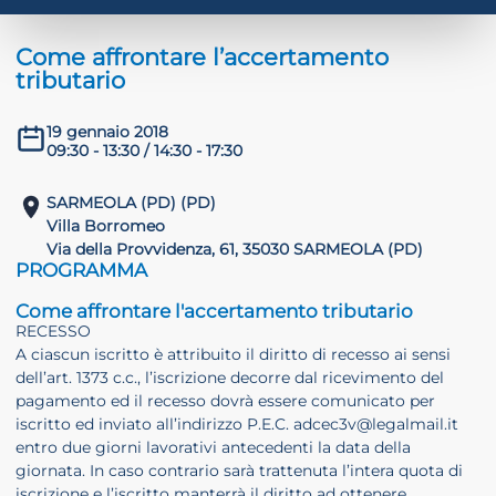
 crisi
Come affrontare l’accertamento
tributario
DHD
19 gennaio 2018
09:30 - 13:30 / 14:30 - 17:30
SARMEOLA (PD) (PD)
Villa Borromeo
Via della Provvidenza, 61, 35030 SARMEOLA (PD)
PROGRAMMA
ilessia
Come affrontare l'accertamento tributario
RECESSO
A ciascun iscritto è attribuito il diritto di recesso ai sensi
dell’art. 1373 c.c., l’iscrizione decorre dal ricevimento del
pagamento ed il recesso dovrà essere comunicato per
iscritto ed inviato all’indirizzo P.E.C. adcec3v@legalmail.it
entro due giorni lavorativi antecedenti la data della
giornata. In caso contrario sarà trattenuta l’intera quota di
iscrizione e l’iscritto manterrà il diritto ad ottenere