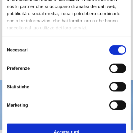
nostri partner che si occupano di analisi dei dati web,
pubblicità e social media, i quali potrebbero combinarle
con altre informazioni che hai fornito loro o che hanno
raccolto dal tuo utilizzo dei loro servizi.
Giornate sulla Neve
Selezione
SAVE THE DATE
Necessari
del
consenso
Preferenze
Statistiche
Non fai ancora parte di ADCEC Tre
Venezie?
Marketing
ASSOCIATI SUBITO
Accetta tutti