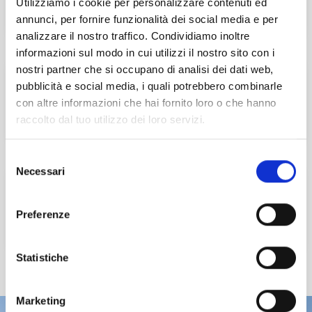
Utilizziamo i cookie per personalizzare contenuti ed
SCOPRI DI PIÙ
annunci, per fornire funzionalità dei social media e per
analizzare il nostro traffico. Condividiamo inoltre
informazioni sul modo in cui utilizzi il nostro sito con i
nostri partner che si occupano di analisi dei dati web,
Il Commercialista Veneto
pubblicità e social media, i quali potrebbero combinarle
con altre informazioni che hai fornito loro o che hanno
ULTIMO ARTICOLO
raccolto dal tuo utilizzo dei loro servizi.
Selezione
Necessari
del
Giornate sulla Neve
consenso
Preferenze
SAVE THE DATE
Statistiche
Marketing