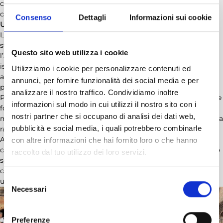
custodi silenziose di storie di commercio, Oriente e incontri tra
culture.
Consenso
Dettagli
Informazioni sui cookie
Una giornata per ritrovarsi
La Visita Culturale del Triveneto è stata molto più di una gita. È
stata un’esperienza condivisa, un modo diverso per vivere
Questo sito web utilizza i cookie
l’Associazione, fuori dalle aule formative e dagli appuntamenti
istituzionali, ma dentro la stessa idea di fondo: creare relazioni,
Utilizziamo i cookie per personalizzare contenuti ed
alimentare il confronto, far crescere una comunità
annunci, per fornire funzionalità dei social media e per
professionale coesa.
analizzare il nostro traffico. Condividiamo inoltre
Per ADCEC Tre Venezie, anche questi momenti hanno un valore
informazioni sul modo in cui utilizzi il nostro sito con i
fondamentale. Perché la formazione costruisce competenze,
nostri partner che si occupano di analisi dei dati web,
ma sono le occasioni di incontro, conoscenza e partecipazione a
pubblicità e social media, i quali potrebbero combinarle
rafforzare il senso di appartenenza.
A Venezia, lungo le calli di Cannaregio, gli associati hanno
con altre informazioni che hai fornito loro o che hanno
camminato insieme dentro la storia. E, ancora una volta, hanno
raccolto dal tuo utilizzo dei loro servizi.
sperimentato il valore di far parte di una rete triveneta viva,
curiosa, aperta e capace di trasformare ogni appuntamento in
Selezione
un’occasione di relazione.
Necessari
del
consenso
Preferenze