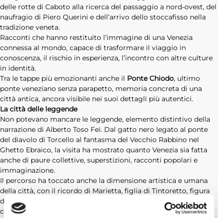
delle rotte di Caboto alla ricerca del passaggio a nord-ovest, del
naufragio di Piero Querini e dell’arrivo dello stoccafisso nella
tradizione veneta.
Racconti che hanno restituito l’immagine di una Venezia
connessa al mondo, capace di trasformare il viaggio in
conoscenza, il rischio in esperienza, l’incontro con altre culture
in identità.
Tra le tappe più emozionanti anche il
Ponte Chiodo
, ultimo
ponte veneziano senza parapetto, memoria concreta di una
città antica, ancora visibile nei suoi dettagli più autentici.
La città delle leggende
Non potevano mancare le leggende, elemento distintivo della
narrazione di Alberto Toso Fei. Dal gatto nero legato al ponte
del diavolo di Torcello al fantasma del Vecchio Rabbino nel
Ghetto Ebraico, la visita ha mostrato quanto Venezia sia fatta
anche di paure collettive, superstizioni, racconti popolari e
immaginazione.
Il percorso ha toccato anche la dimensione artistica e umana
della città, con il ricordo di Marietta, figlia di Tintoretto, figura
delicata e intensa, e con le statue dei Mori, presenze scolpite
che sembrano ancora osservare chi attraversa Cannaregio,