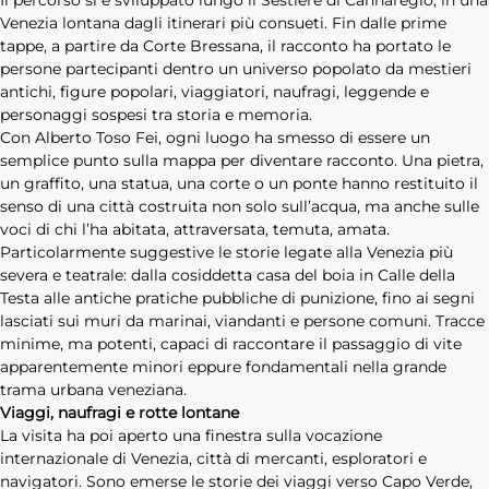
Il percorso si è sviluppato lungo il Sestiere di Cannaregio, in una
Venezia lontana dagli itinerari più consueti. Fin dalle prime
tappe, a partire da Corte Bressana, il racconto ha portato le
persone partecipanti dentro un universo popolato da mestieri
antichi, figure popolari, viaggiatori, naufragi, leggende e
personaggi sospesi tra storia e memoria.
Con Alberto Toso Fei, ogni luogo ha smesso di essere un
semplice punto sulla mappa per diventare racconto. Una pietra,
un graffito, una statua, una corte o un ponte hanno restituito il
senso di una città costruita non solo sull’acqua, ma anche sulle
voci di chi l’ha abitata, attraversata, temuta, amata.
Particolarmente suggestive le storie legate alla Venezia più
severa e teatrale: dalla cosiddetta casa del boia in Calle della
Testa alle antiche pratiche pubbliche di punizione, fino ai segni
lasciati sui muri da marinai, viandanti e persone comuni. Tracce
minime, ma potenti, capaci di raccontare il passaggio di vite
apparentemente minori eppure fondamentali nella grande
trama urbana veneziana.
Viaggi, naufragi e rotte lontane
La visita ha poi aperto una finestra sulla vocazione
internazionale di Venezia, città di mercanti, esploratori e
navigatori. Sono emerse le storie dei viaggi verso Capo Verde,