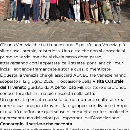
ADHD
C’è una Venezia che tutti conoscono. E poi c’è una Venezia più
silenziosa, laterale, misteriosa. Una città che non si concede al
primo sguardo, ma che si rivela passo dopo passo,
attraversando corti appartate, calli strette, ponti antichi, muri
incisi, leggende tramandate e storie quasi dimenticate.
ilessia
È questa la Venezia che gli associati ADCEC Tre Venezie hanno
scoperto il 12 giugno 2026, in occasione della
Visita Culturale
del Triveneto
guidata da
Alberto Toso Fei
, scrittore e profondo
conoscitore dell’anima più nascosta della città.
Una giornata pensata non solo come momento culturale, ma
come occasione per ritrovarsi, fare gruppo, condividere tempo
di qualità e rafforzare quel senso di comunità professionale che
rappresenta uno dei valori più importanti dell’Associazione.
Cannaregio, il sestiere che racconta