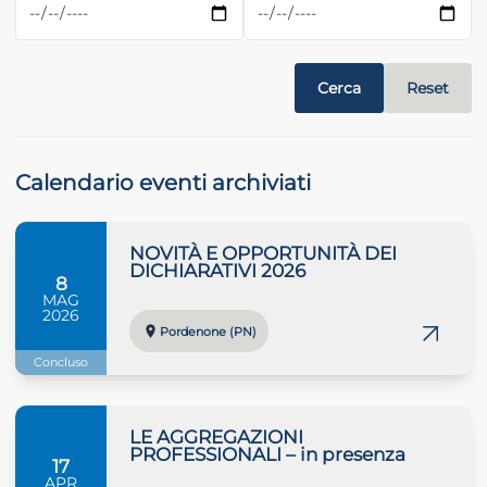
 crisi
Cerca
Reset
DHD
Calendario eventi archiviati
NOVITÀ E OPPORTUNITÀ DEI
DICHIARATIVI 2026
ilessia
8
MAG
2026
Pordenone (PN)
Concluso
LE AGGREGAZIONI
PROFESSIONALI – in presenza
17
APR