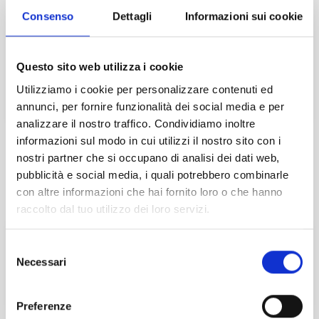
Spazio: visioni e imprese di un
Consenso
Dettagli
Informazioni sui cookie
futuro senza confini – Industria e
competenze per l’economia
3
aerospaziale
OTT
2025
Questo sito web utilizza i cookie
Utilizziamo i cookie per personalizzare contenuti ed
Montebelluna (TV)
annunci, per fornire funzionalità dei social media e per
Concluso
analizzare il nostro traffico. Condividiamo inoltre
informazioni sul modo in cui utilizzi il nostro sito con i
1-10 di 65
nostri partner che si occupano di analisi dei dati web,
pubblicità e social media, i quali potrebbero combinarle
Esplora
con altre informazioni che hai fornito loro o che hanno
raccolto dal tuo utilizzo dei loro servizi.
La professione cambia passo
Selezione
Necessari
del
ISCRIVITI
consenso
Preferenze